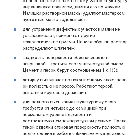
от поверхности пола к потолку. Затем штукатурку
выравнивают правилом, двигая его по маякам.
Излишки растворной массы удаляют мастерком,
пустотные места заделывают;
для устранения дефектных участков маяки не
устанавливают, применяют другие
технологические приемы. Нанеся обрызг, раствор
распределяют шпателем;
гладкость поверхности обеспечивается
накрывкой – третьим слоем штукатурной смеси.
Цемент и песок берут соотношением 1 к 1(3);
затирку выполняют по накрывочному слою, пока
он полностью не просох. Работают теркой,
выполняя круговые движения;
для полного высыхания штукатурному слою
требуется от четырех до семи дней при
нормальном уровне влажности и
соответствующем температурном режиме. После
такой отделки стеновая поверхность полностью
подготовлена к работе с финишным материалом;